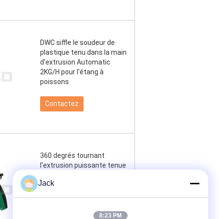
DWC siffle le soudeur de
plastique tenu dans la main
d'extrusion Automatic
2KG/H pour l'étang à
poissons
Contactez
360 degrés tournant
l'extrusion puissante tenue
dans la main de soudure
Jack
d'arme à feu de PVC
Contactez
8:23 PM