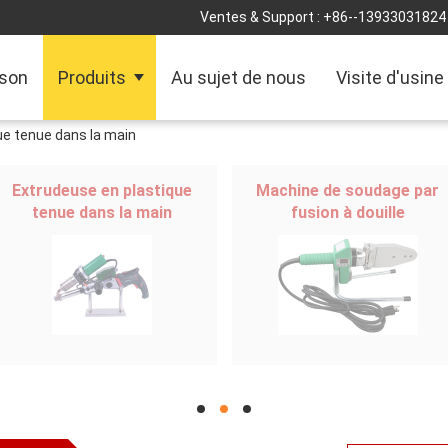
Ventes & Support :
+86--13933031824
son
Produits
Au sujet de nous
Visite d'usine
ue tenue dans la main
Extrudeuse en plastique
Machine de soudage par
tenue dans la main
fusion à douille
hd
hd
hd