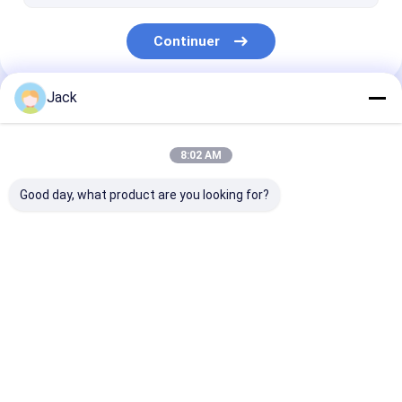
Continuer
Jack
Nos Catégories
8:02 AM
Good day, what product are you looking for?
Machine manuelle de
Machine hydraulique
Machine de so
soudure par fusion
de soudure par
par fusion de 
de bout
fusion de bout
HDPE
Aperçu
Au sujet de
Contactez-
Desktop
nous
nous
Site
Plan du site
Privacy Policy