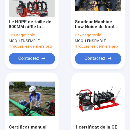
Visite d'usine
Contrôle de qualité
Le HDPE de taille de
Soudeur Machine
800MM siffle la
Low Noise de bout de
Contactez-nous
machine manuelle
tuyau de
Prix:
negotiable
Prix:
negotiable
380V de soudure par
polyéthylène de 2
MOQ:
1 ENSEMBLE
MOQ:
1 ENSEMBLE
fusion de bout
pouces
Blog
Trouvez les derniers prix
Trouvez les derniers prix
Demandez une citation
Contactez
Contactez
Machine manuelle de soudure par fusion de bout
Machine hydraulique de soudure par fusion de bout
Machine de soudure par fusion de bout de HDPE
Machine de soudure d'Electrofusion
Certificat manuel
1 certificat de la CE