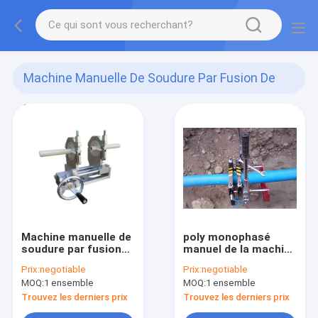
Machine Manuelle De Soudure Par Fusion De
Bout
(29)
Machine manuelle de
poly monophasé
soudure par fusion
manuel de la machine
de bout de 75MM
60HZ de soudure par
Prix:
negotiable
Prix:
negotiable
PPH, soudeuse en
fusion de bout de
MOQ:
1 ensemble
MOQ:
1 ensemble
plastique de fusion
160mm
de tuyau
Trouvez les derniers prix
Trouvez les derniers prix