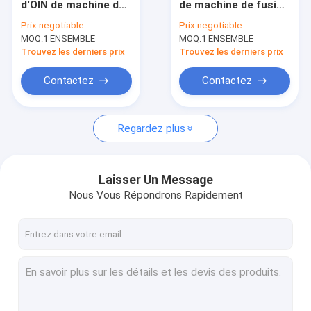
d'OIN de machine de
de machine de fusion
Machine de soudure de Geomembrane
soudure par fusion
de bout de HDPE de
Prix:
negotiable
Prix:
negotiable
de bout de tuyau en
la phase 220V
MOQ:
Extrudeuse en plastique tenue dans la main
1 ENSEMBLE
MOQ:
1 ENSEMBLE
plastique de PVDF
Trouvez les derniers prix
Trouvez les derniers prix
Machine de soudage par fusion à douille
Contactez
Contactez
ARME À FEU DE SOUDURE D'AIR CHAUD
Regardez plus
Machine de fusion de selle
Machine de soudure convenable
Laisser Un Message
Scie de bande de tuyau
Nous Vous Répondrons Rapidement
outils de soudure de tuyau