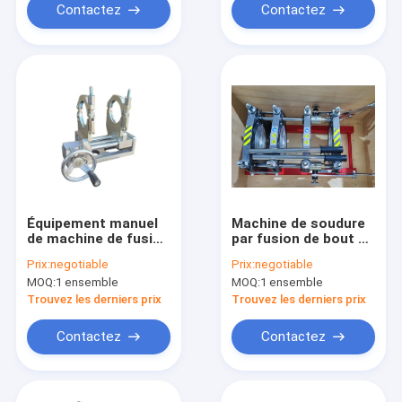
Contactez
Contactez
Équipement manuel
Machine de soudure
de machine de fusion
par fusion de bout de
du bout Mini75 de
manuel de 200MM,
Prix:
negotiable
Prix:
negotiable
20MM pour des
machine de soudage
MOQ:
1 ensemble
MOQ:
1 ensemble
petits diamètres
bout à bout de HDPE
de quatre brides
Trouvez les derniers prix
Trouvez les derniers prix
Contactez
Contactez