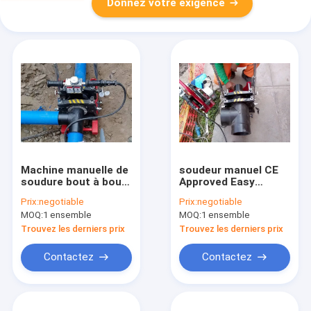
Donnez votre exigence
Machine manuelle de
soudeur manuel CE
soudure bout à bout
Approved Easy
de tuyau de
Operating de fusion
Prix:
negotiable
Prix:
negotiable
polyéthylène 44KG
de HDPE de 110V
MOQ:
1 ensemble
MOQ:
1 ensemble
220V
60HZ
Trouvez les derniers prix
Trouvez les derniers prix
Contactez
Contactez