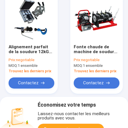
Alignement parfait
Fonte chaude de
de la soudure 12kG
machine de soudure
de Mini Pvdf Fusion
de tuyau de HDPE de
Prix:
negotiable
Prix:
negotiable
Machine Butt de
manuel de 200MM
MOQ:
1 ensemble
MOQ:
1 ensemble
manuel de 75MM
pour le tuyau en
plastique
Trouvez les derniers prix
Trouvez les derniers prix
Contactez
Contactez
Économisez votre temps
Laissez-nous contacter les meilleurs
produits avec vous.