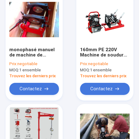
monophasé manuel
160mm PE 220V
de machine de
Machine de soudure
soudure de HDPE de
par fusion bout à
Prix:
negotiable
Prix:
negotiable
brides de 110MM
bout manuelle très
MOQ:
1 ensemble
MOQ:
1 ensemble
deux sensible
précise
Trouvez les derniers prix
Trouvez les derniers prix
Contactez
Contactez
Maison
Produits
Au sujet de nous