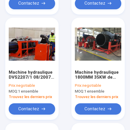
Contactez
Contactez
Machine hydraulique
Machine hydraulique
DVS2207/1 08/2007
1800MM 35KW de
de soudure par
soudage bout à bout
Prix:
negotiable
Prix:
negotiable
fusion de bout de
de tuyau
MOQ:
1 ensemble
MOQ:
1 ensemble
HDPE de 800MM
complètement
automatique de
Trouvez les derniers prix
Trouvez les derniers prix
HDPE
Contactez
Contactez