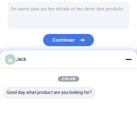
Extrudeuse en plastique tenue dans la main
Machine de soudage par fusion à douille
ARME À FEU DE SOUDURE D'AIR CHAUD
Continuer
Machine de fusion de selle
Machine de soudure convenable
Jack
Nos Catégories
Scie de bande de tuyau
2:06 AM
outils de soudure de tuyau
Good day, what product are you looking for?
Machine manuelle de
Machine hydraulique
Machine de so
soudure par fusion
de soudure par
par fusion de 
de bout
fusion de bout
HDPE