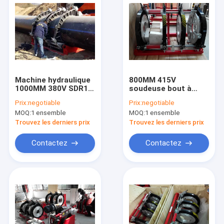
Machine hydraulique
800MM 415V
1000MM 380V SDR17
soudeuse bout à
de soudure par
bout hydraulique
Prix:
negotiable
Prix:
negotiable
fusion de bout de
16Mpa poly
MOQ:
1 ensemble
MOQ:
1 ensemble
tuyau de HDPE
soudeuse par fusion
ISO
Trouvez les derniers prix
Trouvez les derniers prix
Contactez
Contactez
Maison
Produits
Au sujet de nous