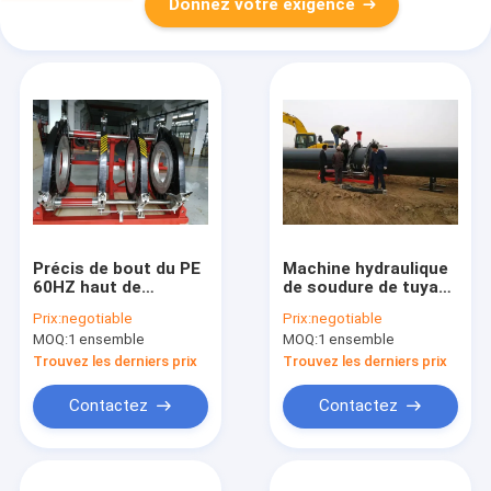
Donnez votre exigence
Précis de bout du PE
Machine hydraulique
60HZ haut de
de soudure de tuyau
machine hydraulique
de HDPE de ZEMO
Prix:
negotiable
Prix:
negotiable
de soudure par
1200MM 415V 270
MOQ:
1 ensemble
MOQ:
1 ensemble
fusion
degrés
Trouvez les derniers prix
Trouvez les derniers prix
Contactez
Contactez