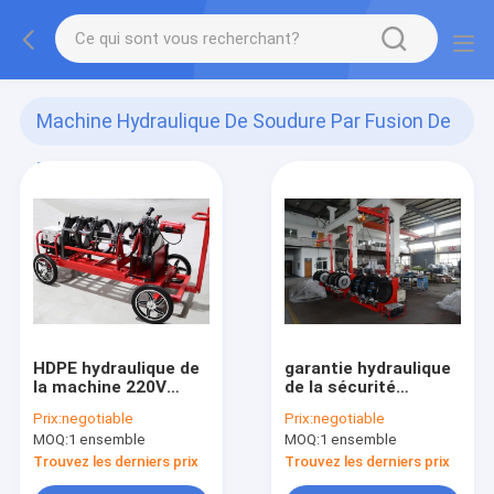
Machine Hydraulique De Soudure Par Fusion De
Bout
(34)
HDPE hydraulique de
garantie hydraulique
la machine 220V
de la sécurité
355MM de soudure
24months de la
Prix:
negotiable
Prix:
negotiable
par fusion du bout
machine 800MM de
MOQ:
1 ensemble
MOQ:
1 ensemble
50HZ avec le chariot
soudure par fusion
de tuyau du pe 415V
Trouvez les derniers prix
Trouvez les derniers prix