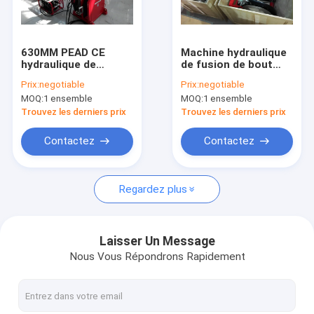
Visite d'usine
Contrôle de qualité
630MM PEAD CE
Machine hydraulique
hydraulique de
de fusion de bout
Contactez-nous
machine de soudure
d'OIN de 500MM,
Prix:
negotiable
Prix:
negotiable
par fusion de bout
machine de soudure
MOQ:
1 ensemble
MOQ:
1 ensemble
certifié
de 415V
Demandez une citation
Thermofusion
Trouvez les derniers prix
Trouvez les derniers prix
Contactez
Contactez
Machine manuelle de soudure par fusion de bout
Regardez plus
Machine hydraulique de soudure par fusion de bout
Machine de soudure par fusion de bout de HDPE
Laisser Un Message
Nous Vous Répondrons Rapidement
Machine de soudure d'Electrofusion
Machine de soudure de Geomembrane