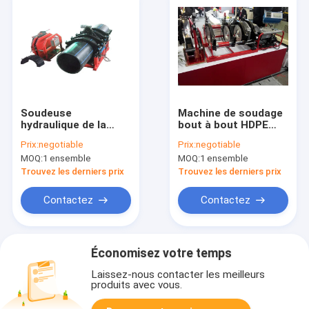
Soudeuse
Machine de soudage
hydraulique de la
bout à bout HDPE
fusion 380V de la
355mm 110V,
Prix:
negotiable
Prix:
negotiable
machine 1600MM de
machine de fusion
MOQ:
1 ensemble
MOQ:
1 ensemble
soudure par fusion
bout à bout
du bout IP54 poly
hydraulique 1.1KW
Trouvez les derniers prix
Trouvez les derniers prix
Contactez
Contactez
Économisez votre temps
Laissez-nous contacter les meilleurs
produits avec vous.