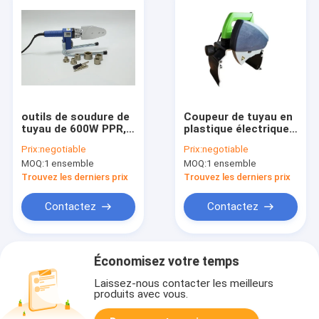
outils de soudure de
Coupeur de tuyau en
tuyau de 600W PPR,
plastique électrique
outil de fusion de
de PVC de 220MM
Prix:
negotiable
Prix:
negotiable
prise de Digital de
aucun rouleau à
MOQ:
1 ensemble
MOQ:
1 ensemble
40mm
paliers silencieux
superbe de bruit
Trouvez les derniers prix
Trouvez les derniers prix
Contactez
Contactez
Économisez votre temps
Laissez-nous contacter les meilleurs
produits avec vous.