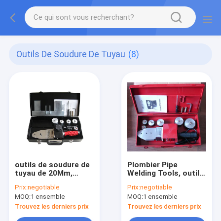
Outils De Soudure De Tuyau
(8)
outils de soudure de
Plombier Pipe
tuyau de 20Mm,
Welding Tools, outils
machine de soudure
de ZEMO
Prix:
negotiable
Prix:
negotiable
par fusion de prise
d'installation de
MOQ:
1 ensemble
MOQ:
1 ensemble
de 800W PPR
tuyau de PPC PPR
Trouvez les derniers prix
Trouvez les derniers prix