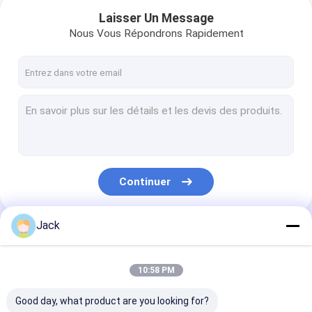
Laisser Un Message
Nous Vous Répondrons Rapidement
Continuer
Jack
Maison
Nos Catégories
Produits
10:58 PM
Au sujet de nous
Good day, what product are you looking for?