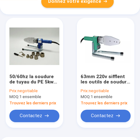
Donnez votre exigence
50/60hz la soudure
63mm 220v sifflent
de tuyau du PE 5kw
les outils de soudure
usine la catégorie
adaptés aux besoins
Prix:
negotiable
Prix:
negotiable
automatique
du client pour le
MOQ:
1 ensemble
MOQ:
1 ensemble
montage de tuyau de
Ppr
Trouvez les derniers prix
Trouvez les derniers prix
Contactez
Contactez