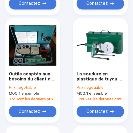
Contactez
Contactez
Outils adaptés aux
La soudure en
besoins du client de
plastique de tuyau de
soudure de tuyau de
fusion de prise usine
Prix:
negotiable
Prix:
negotiable
63mm, outils de
110mm 2kW pour
MOQ:
1 ensemble
MOQ:
1 ensemble
montage de tuyau de
chauffer et se
220V Ppr
joindre
Trouvez les derniers prix
Trouvez les derniers prix
Contactez
Contactez