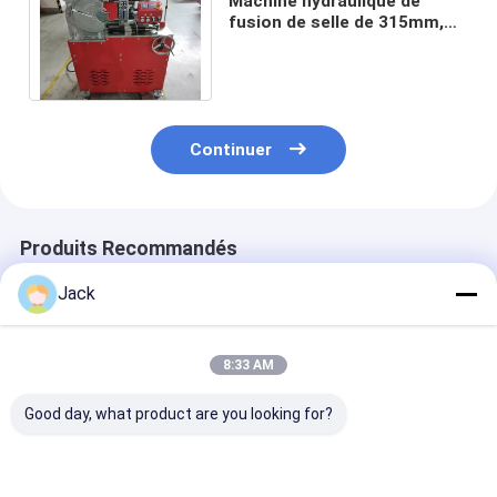
Machine hydraulique de
fusion de selle de 315mm,
machine de fusion de tuyau
de HDPE de la CE
Continuer
Produits Recommandés
Jack
8:33 AM
Good day, what product are you looking for?
Machine de fusion à
Machine de soudage
Machinerie de
prise de selle poly
par fusion de tuyaux
fabrication de 