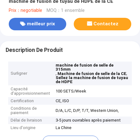
machine de fusion de tuyau de HDPE de la CE
Prix：negotiable
MOQ：1 ensemble
meilleur prix
Contactez
Description De Produit
machine de fusion de selle de
315mm
Surligner
,
,
Machine de fusion de selle de la CE
Sellez la machine de fusion de tuyau
de HDPE
Capacité
100 SETS/Week
d'approvisionnement
Certification
CE, ISO
Conditions de
D/A, L/C, D/P, T/T, Western Union,
paiement
Délai de livraison
3-5 jours ouvrables après paiement
Lieu d'origine
La Chine