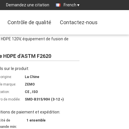
Demandez une citation
French
Contrôle de qualité
Contactez-nous
u HDPE 120V, équipement de fusion de
 de HDPE d'ASTM F2620
ls sur le produit:
'origine:
La Chine
e marque:
ZEMO
cation:
CE , ISO
o de modèle:
SMD-B315/90H (3-12 »)
tions de paiement et expédition:
ité de
1 ensemble
ande min: