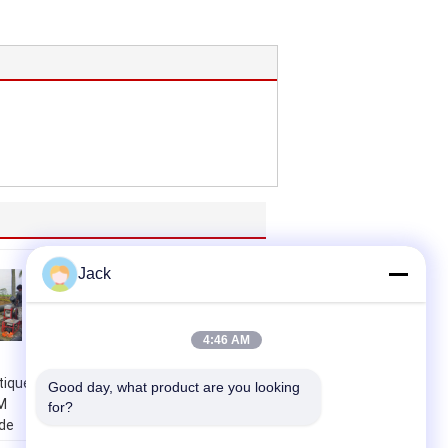
Jack
4:46 AM
tique
Machine de soudure
Good day, what product are you looking 
M
par fusion de bout
for?
de
de HDPE de ZEMO
5.35KW, machine de