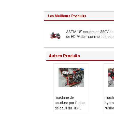
Les Meilleurs Produits
ASTM 18" soudeuse 380V de
de HDPE de machine de soud
plat chaud de PE
Autres Produits
machine de
mach
soudure par fusion
hydra
de bout du HDPE
fusio
220V, IPS 14"
110V