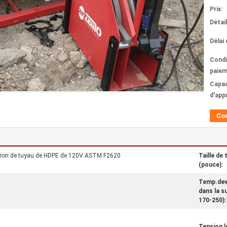
Prix:
Détai
Délai 
Condi
paiem
Capac
d'app
Co
sion de tuyau de HDPE de 120V ASTM F2620
Taille de 
(pouce):
Temp.dev
dans la s
170-250):
Tension l