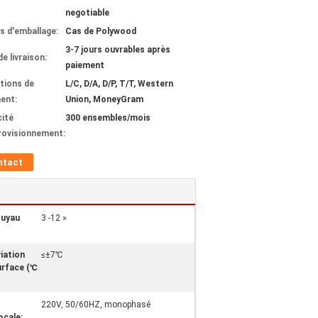
negotiable
ls d'emballage:
Cas de Polywood
3-7 jours ouvrables après
de livraison:
paiement
tions de
L/C, D/A, D/P, T/T, Western
ent:
Union, MoneyGram
ité
300 ensembles/mois
rovisionnement:
ntact
tuyau
3 -12 »
iation
≤±7℃
urface (℃
220V, 50/60HZ, monophasé
ocale: