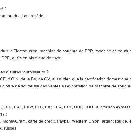
té ?
ant production en série ;
udure d'Electrofusion, machine de soudure de PPR, machine de soudur
DPE, outils en plastique de tuyau
as d'autres fournisseurs ?
 la CE, d'OIN, de la BV, de GV, aussi bien que la certification domestique
 d'offre de soudeuse des ventes à l'exportation de machine de sou
, CFR, CAF, EXW, FLB, CIP, FCA, CPT, DDP, DDU, la livraison express
NY ;
, MoneyGram, carte de crédit, Paypal, Western Union, argent liquide,
l, russes