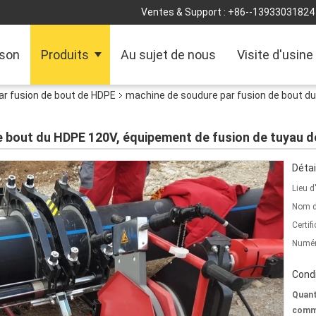
Ventes & Support :
+86--13933031824
son
Produits
Au sujet de nous
Visite d'usine
ar fusion de bout de HDPE
machine de soudure par fusion de bout d
e bout du HDPE 120V, équipement de fusion de tuyau
Détai
Lieu d
Nom d
Certifi
Numér
Condi
Quant
comm