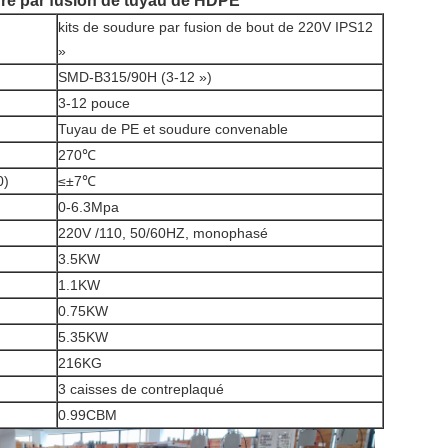
e par fusion de tuyau
de
HDPE
kits de soudure par fusion de bout de 220V IPS12
»
SMD-B315/90H (3-12 »)
3-12 pouce
Tuyau de PE et soudure convenable
270℃
0)
≤±7℃
0-6.3Mpa
220V /110, 50/60HZ, monophasé
3.5KW
1.1KW
0.75KW
5.35KW
216KG
3 caisses de contreplaqué
0.99CBM