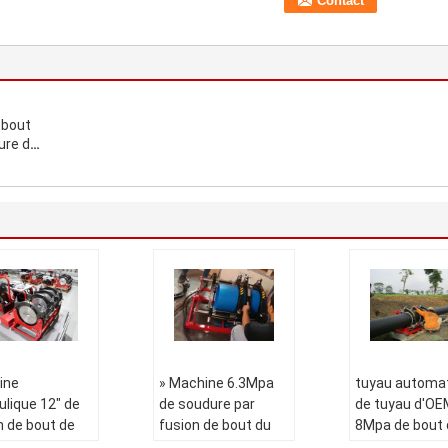
 bout
ure de
ine
» Machine 6.3Mpa
tuyau automa
ulique 12" de
de soudure par
de tuyau d'OE
n de bout de
fusion de bout du
8Mpa de bout 
 PEAD
HDPE IPS12 avec la
machine en