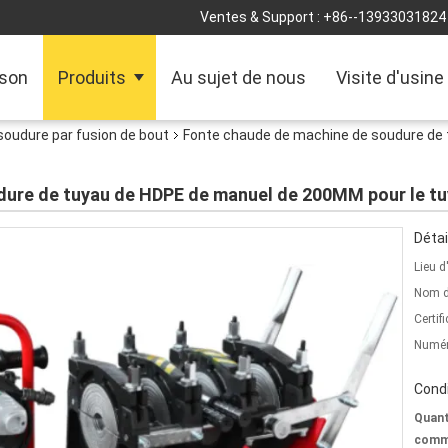
Ventes & Support :
+86--13933031824
son
Produits
Au sujet de nous
Visite d'usine
oudure par fusion de bout
Fonte chaude de machine de soudure de
ure de tuyau de HDPE de manuel de 200MM pour le tu
Détai
Lieu d
Nom d
Certifi
Numér
Condi
Quant
comm