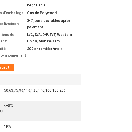
negotiable
ls d'emballage:
Cas de Polywood
3-7 jours ouvrables après
de livraison:
paiement
tions de
L/C, D/A, D/P, T/T, Western
ent:
Union, MoneyGram
ité
300 ensembles/mois
rovisionnement:
ntact
50,63,75,90,110,125,140,160,180,200
≤±5℃
(℃
1KW