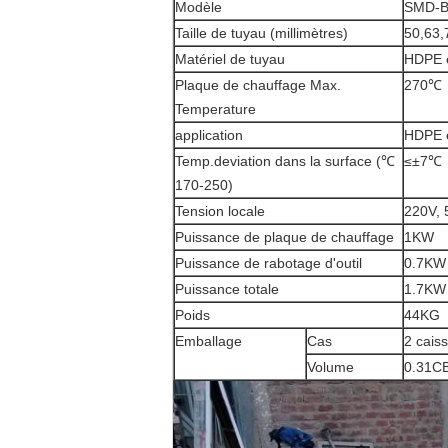
Modèle
SMD-B
Taille de tuyau (millimètres)
50,63,
Matériel de tuyau
HDPE 
Plaque de chauffage Max.
270℃
Temperature
application
HDPE e
Temp.deviation dans la surface (℃
≤±7℃
170-250)
Tension locale
220V,
Puissance de plaque de chauffage
1KW
Puissance de rabotage d'outil
0.7KW
Puissance totale
1.7KW
Poids
44KG
Emballage
Cas
2 cais
Volume
0.31C