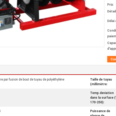
Prix:
Détai
Délai 
Condi
paiem
Capac
d'app
Co
e par fusion de bout de tuyau de polyéthylène
Taille de tuyau
(millimètre:
Temp.deviation
dans la surface 
170-250):
é
Puissance de
plaque de