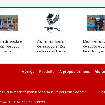
ne de soudure
Alignement parfait
Machine manu
usion de bout
de la soudure 12kG
de soudure bo
nuel de
de Mini Pvdf Fusion
bout de tuyau
M, machine de
Machine Butt de
polyéthylène 
ge bout à
manuel de 75MM
220V
de HDPE de
Nom de produit:
Nom de produ
e brides
Aperçu
Produits
A propos de nous
Visite
Machine manuelle
Machine manu
e produit:
de fusion de bout
de soudure pa
ne manuelle
de 75MM Mini
fusion de bout
udure par
Manual PVDF
tuyau de
on Qualité Machine manuelle de soudure par fusion de bout
Ru
n de bout de
Taille de tuyau
polyéthylène
 de
(millimètre:
Taille de tuya
O., LTD.. All Rights Reserved.
thylène
20,25,32,40,50,63,75
(millimètre: