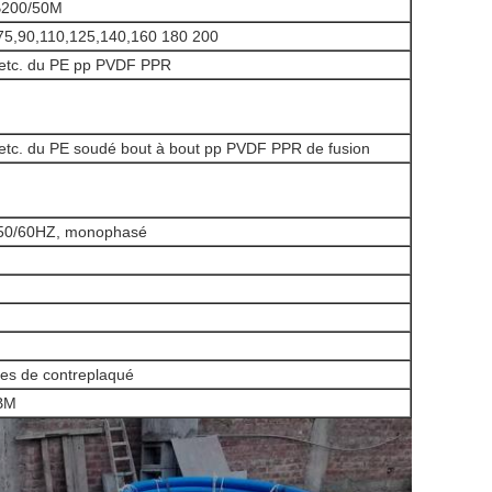
200/50M
75,90,110,125,140,160 180 200
etc. du PE pp PVDF PPR
tc. du PE soudé bout à bout pp PVDF PPR de fusion
 50/60HZ, monophasé
ses de contreplaqué
BM