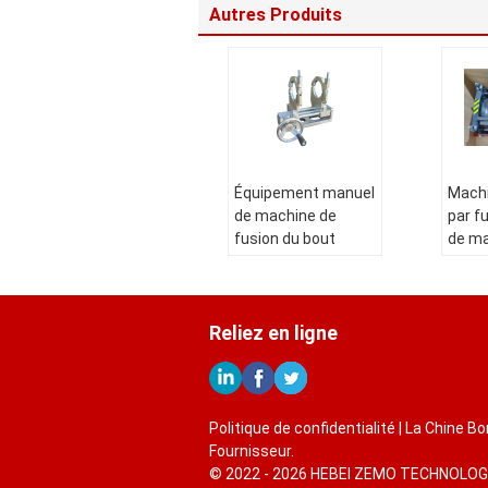
Autres Produits
Équipement manuel
Machi
de machine de
par f
fusion du bout
de ma
Mini75 de 20MM
200M
pour des petits
souda
diamètres
bout 
Reliez en ligne
quatr
Nom de produit:
Machine manuelle
Nom d
de fusion de bout
Machi
de 75MM Mini
de so
Politique de confidentialité
| La Chine B
Manual PVDF
fusio
Fournisseur.
Taille de tuyau
tuyau
© 2022 - 2026 HEBEI ZEMO TECHNOLOGY C
(millimètre:
polyé