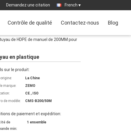
Demandez une citation
French
Contrôle de qualité
Contactez-nous
Blog
 tuyau de HDPE de manuel de 200MM pour
yau en plastique
ls sur le produit:
'origine:
La Chine
e marque:
ZEMO
cation:
CE , ISO
o de modèle:
CMS-B200/50M
tions de paiement et expédition:
ité de
1 ensemble
ande min: